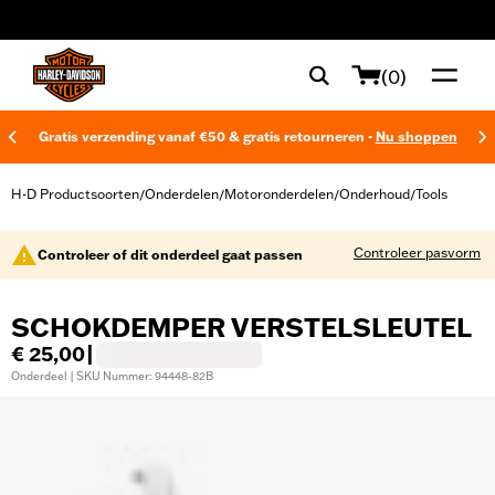
web accessibility
(0)
Gratis verzending vanaf €50 & gratis retourneren -
Nu shoppen
H-D Productsoorten
Onderdelen
Motoronderdelen
Onderhoud
Tools
/
/
/
/
Controleer pasvorm
Controleer of dit onderdeel gaat passen
SCHOKDEMPER VERSTELSLEUTEL
€ 25,00
|
Onderdeel | SKU Nummer: 94448-82B