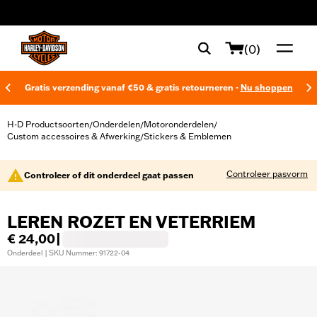
web accessibility
(0)
Gratis verzending vanaf €50 & gratis retourneren -
Nu shoppen
H-D Productsoorten
Onderdelen
Motoronderdelen
/
/
/
Custom accessoires & Afwerking
Stickers & Emblemen
/
Controleer pasvorm
Controleer of dit onderdeel gaat passen
LEREN ROZET EN VETERRIEM
€ 24,00
|
Onderdeel | SKU Nummer: 91722-04