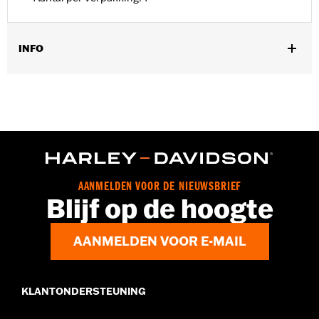
INFO
Universele montage.
Installatie-instructies
Waterafstotend:
Nee
Apart verkocht:
Conchos
Per stuk verkocht:
Elk
Materiaal:
Leder
In de doos:
1 Leren rozet en veterriem
AANMELDEN VOOR DE NIEUWSBRIEF
Blijf op de hoogte
AANMELDEN VOOR E-MAIL
KLANTONDERSTEUNING