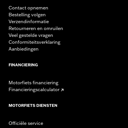
In de doos:
Alleen stuur
Contact opnemen
Pullback:
9.0
Bestelling volgen
Pullback maateenheid:
Inches
Verzendinformatie
Velghoogte maateenheid:
Inches
Retourneren en omruilen
Van punt naar punt:
30.0
Veel gestelde vragen
Van punt naar punt maateenheid:
Inches
Conformiteitsverklaring
NOTITIES:
Voor de installatie van sommige sturen en
Aanbiedingen
stuurverhogers kan voor sommige modellen een
andere koppelings- en/of gaskabel en remleiding
nodig zijn. De hoogte van het stuur is op veel locaties
FINANCIERING
gereguleerd. Controleer lokale wetgeving om te
garanderen dat je motorfiets voldoet aan de van
toepassing zijnde voorschriften.
Motorfiets financiering
Financieringscalculator
MOTORFIETS DIENSTEN
Officiële service