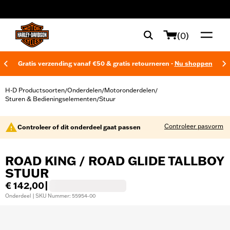
web accessibility
(0)
Gratis verzending vanaf €50 & gratis retourneren -
Nu shoppen
H-D Productsoorten
Onderdelen
Motoronderdelen
/
/
/
Sturen & Bedieningselementen
Stuur
/
Controleer pasvorm
Controleer of dit onderdeel gaat passen
ROAD KING / ROAD GLIDE TALLBOY
STUUR
€ 142,00
|
Onderdeel | SKU Nummer: 55954-00