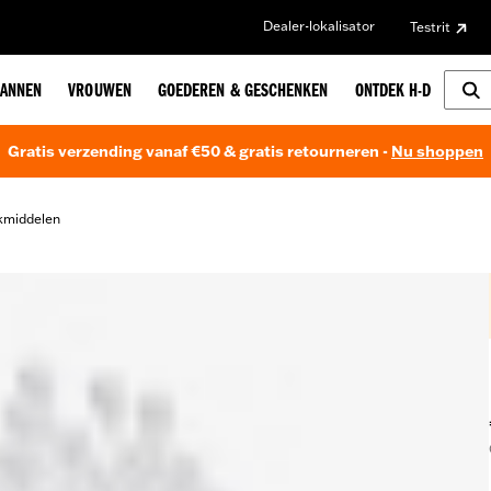
Dealer-lokalisator
Testrit
ANNEN
VROUWEN
GOEDEREN & GESCHENKEN
ONTDEK H-D
Gratis verzending vanaf €50 & gratis retourneren -
Nu shoppen
middelen