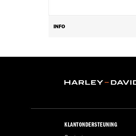
INFO
Universele montage.
Aanbevolen gebruik:
Moeilijk bereik
Per stuk verkocht:
Elk
In de doos:
50 swabs
KLANTONDERSTEUNING