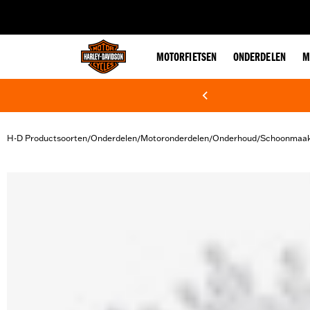
web accessibility
MOTORFIETSEN
ONDERDELEN
M
H-D Productsoorten
Onderdelen
Motoronderdelen
Onderhoud
Schoonmaak
/
/
/
/