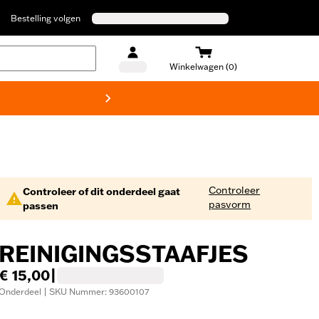
Bestelling volgen
Winkelwagen (0)
Harley
Controleer
Controleer of dit onderdeel gaat
pasvorm
passen
REINIGINGSSTAAFJES
€ 15,00
|
Onderdeel | SKU Nummer: 93600107