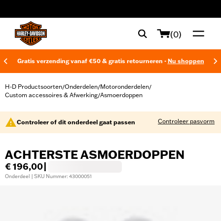
web accessibility
(0)
Gratis verzending vanaf €50 & gratis retourneren -
Nu shoppen
H-D Productsoorten
Onderdelen
Motoronderdelen
/
/
/
Custom accessoires & Afwerking
Asmoerdoppen
/
Controleer pasvorm
Controleer of dit onderdeel gaat passen
ACHTERSTE ASMOERDOPPEN
€ 196,00
|
Onderdeel | SKU Nummer: 43000051