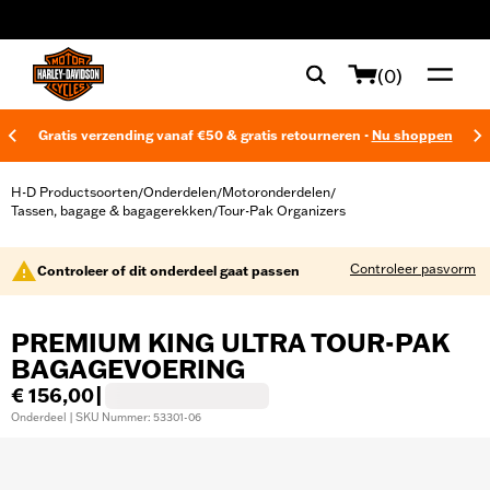
web accessibility
(0)
Gratis verzending vanaf €50 & gratis retourneren -
Nu shoppen
H-D Productsoorten
Onderdelen
Motoronderdelen
/
/
/
Tassen, bagage & bagagerekken
Tour-Pak Organizers
/
Controleer pasvorm
Controleer of dit onderdeel gaat passen
PREMIUM KING ULTRA TOUR-PAK
BAGAGEVOERING
€ 156,00
|
Onderdeel | SKU Nummer: 53301-06