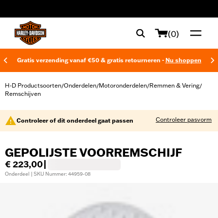
web accessibility
(0)
Gratis verzending vanaf €50 & gratis retourneren -
Nu shoppen
H-D Productsoorten
Onderdelen
Motoronderdelen
Remmen & Vering
/
/
/
/
Remschijven
Controleer pasvorm
Controleer of dit onderdeel gaat passen
GEPOLIJSTE VOORREMSCHIJF
€ 223,00
|
Onderdeel | SKU Nummer: 44959-08