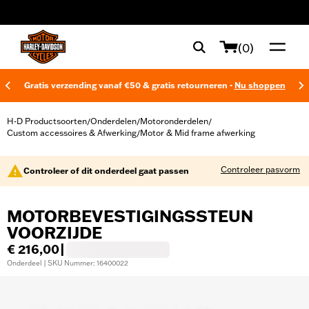
web accessibility
(0)
Gratis verzending vanaf €50 & gratis retourneren -
Nu shoppen
H-D Productsoorten
Onderdelen
Motoronderdelen
/
/
/
Custom accessoires & Afwerking
Motor & Mid frame afwerking
/
Controleer pasvorm
Controleer of dit onderdeel gaat passen
MOTORBEVESTIGINGSSTEUN
VOORZIJDE
€ 216,00
|
Onderdeel | SKU Nummer: 16400022