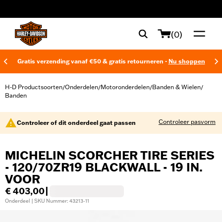
web accessibility
(0)
Gratis verzending vanaf €50 & gratis retourneren -
Nu shoppen
H-D Productsoorten
Onderdelen
Motoronderdelen
Banden & Wielen
/
/
/
/
Banden
Controleer pasvorm
Controleer of dit onderdeel gaat passen
MICHELIN SCORCHER TIRE SERIES
- 120/70ZR19 BLACKWALL - 19 IN.
VOOR
€ 403,00
|
Onderdeel | SKU Nummer: 43213-11