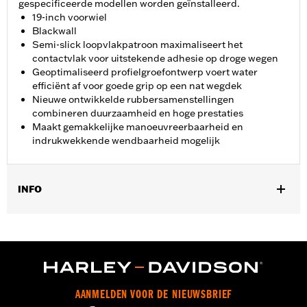
gespecificeerde modellen worden geïnstalleerd.
19-inch voorwiel
Blackwall
Semi-slick loopvlakpatroon maximaliseert het
contactvlak voor uitstekende adhesie op droge wegen
Geoptimaliseerd profielgroefontwerp voert water
efficiënt af voor goede grip op een nat wegdek
Nieuwe ontwikkelde rubbersamenstellingen
combineren duurzaamheid en hoge prestaties
Maakt gemakkelijke manoeuvreerbaarheid en
indrukwekkende wendbaarheid mogelijk
INFO
Past op '06 VRSCSE, '07 VRSCX, '07-'10 VRSCAW, '07-'17
VRSCDX ,'09-'17 VRSCF en '19-later FXDRS.
Positie op de motorfiets:
Voorkant
Per stuk verkocht:
Elk
In de doos:
Band, zonder toebehoren
AANMELDEN VOOR DE NIEUWSBRIEF
Wielmaat:
3.00 x 19