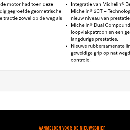
ie de motor had toen deze
Integratie van Michelin® 
edig gegroefde geometrische
Michelin® 2CT + Technolog
 tractie zowel op de weg als
nieuw niveau van prestatie
Michelin® Dual Compound-
loopvlakpatroon en een geo
langdurige prestaties.
Nieuwe rubbersamenstellin
geweldige grip op nat weg
controle.
4-later RA1250SE en '26-later RA1250L modellen.
AANMELDEN VOOR DE NIEUWSBRIEF