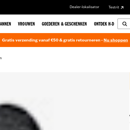
Dealer-lokalisator
Testrit
ANNEN
VROUWEN
GOEDEREN & GESCHENKEN
ONTDEK H-D
Gratis verzending vanaf €50 & gratis retourneren -
Nu shoppen
n