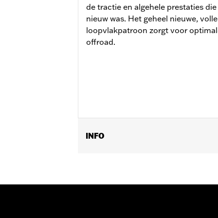
de tractie en algehele prestaties d
nieuw was. Het geheel nieuwe, voll
loopvlakpatroon zorgt voor optimale
offroad.
INFO
Past op '21-later RA1250, RA1250S, '2
Positie op de motorfiets:
Achter
Per stuk verkocht:
Elk
In de doos:
Band, zonder toebehoren
Wielmaat:
4.50 x 17
Bandenmaat:
170/60R17