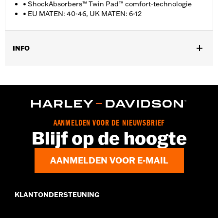
• ShockAbsorbers™ Twin Pad™ comfort-technologie
• EU MATEN: 40-46, UK MATEN: 6-12
INFO
Geslacht:
Mannen
GARANTIE:
Wolverine Worldwide fabrieksgarantie – Ga naar
www.h-d.com/warranty
voor meer info
Herkomst:
Geïmporteerd
Dimension Description:
SCHACHTHOOGTE: 6" / HAKHOOGTE:
AANMELDEN VOOR DE NIEUWSBRIEF
1.5"
Blijf op de hoogte
AANMELDEN VOOR E-MAIL
KLANTONDERSTEUNING