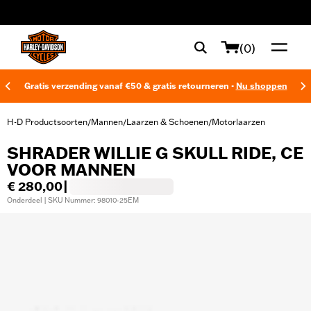
web accessibility
(0)
Gratis verzending vanaf €50 & gratis retourneren -
Nu shoppen
H-D Productsoorten
Mannen
Laarzen & Schoenen
Motorlaarzen
/
/
/
SHRADER WILLIE G SKULL RIDE, CE
VOOR MANNEN
€ 280,00
|
Onderdeel | SKU Nummer: 98010-25EM