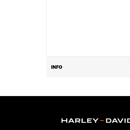
INFO
Universal
Installatie-instructies
Per stuk verkocht:
Elk
In de doos:
Alleen meter