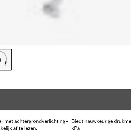
r met achtergrondverlichting
Biedt nauwkeurige drukmet
lijk af te lezen.
kPa