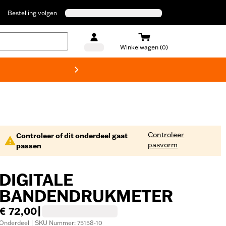
Bestelling volgen
Winkelwagen (0)
Harley
Controleer
Controleer of dit onderdeel gaat
pasvorm
passen
DIGITALE
BANDENDRUKMETER
€ 72,00
|
Onderdeel | SKU Nummer: 75158-10