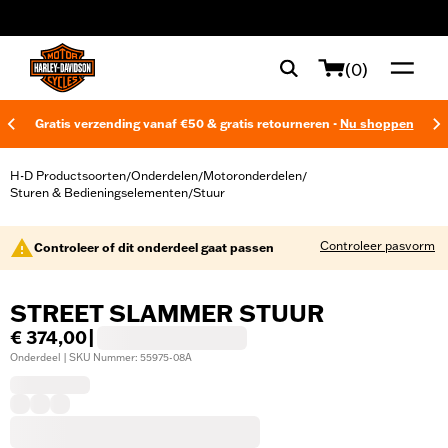
web accessibility
(0)
Gratis verzending vanaf €50 & gratis retourneren -
Nu shoppen
H-D Productsoorten
Onderdelen
Motoronderdelen
/
/
/
Sturen & Bedieningselementen
Stuur
/
Controleer pasvorm
Controleer of dit onderdeel gaat passen
STREET SLAMMER STUUR
€ 374,00
|
Onderdeel | SKU Nummer: 55975-08A