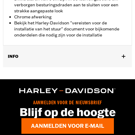
verborgen besturingsdraden aan te sluiten voor een
strakke aangepaste look
Chrome afwerking
Bekijk het Harley-Davidson "vereisten voor de
installatie van het stuur" document voor bijkomende
onderdelen die nodig zijn voor de installatie
INFO
Past op '12-'16 FLD, '06-'17 FXDB, '08-'17 FXDF, '01-'05 FXDL, '99-
'17 FXDWG, '00-'15 FXSTB, FXSTC en FXSTD en '03-'13 FLHR en
FLHRC modellen. Voor alle modellen moeten aanvullende
montage-onderdelen afzonderlijk worden aangeschaft. Past
niet op Road King® modellen die zijn uitgerust met cruise
control, '08 modellen met ABS, verwarmde handgrepen,
AANMELDEN VOOR DE NIEUWSBRIEF
hydraulische koppelingssets, op het stuur gemonteerde meters,
Blijf op de hoogte
Road Tech™ -radio, Softail®-motorkit of modellen met zijspan.
Installatie-instructies
AANMELDEN VOOR E-MAIL
Harley-Davidson Handlebar Installation
Requirements