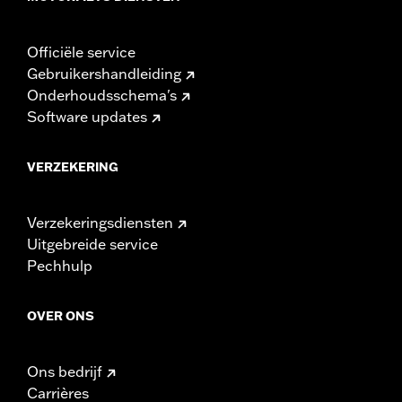
gereguleerd. Controleer lokale wetgeving om te
garanderen dat je motorfiets voldoet aan de van
toepassing zijnde voorschriften.
Officiële service
Gebruikershandleiding
Onderhoudsschema's
Software updates
VERZEKERING
Verzekeringsdiensten
Uitgebreide service
Pechhulp
OVER ONS
Ons bedrijf
Carrières