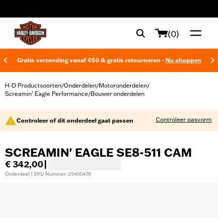
web accessibility
(0)
Gratis verzending vanaf €50 & gratis retourneren -
Nu shoppen
H-D Productsoorten
Onderdelen
Motoronderdelen
/
/
/
Screamin’ Eagle Performance
Bouwer onderdelen
/
Controleer pasvorm
Controleer of dit onderdeel gaat passen
SCREAMIN' EAGLE SE8-511 CAM
€ 342,00
|
Onderdeel | SKU Nummer: 25400476