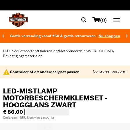
web accessibility
(0)
Gratis verzending vanaf €50 & gratis retourneren -
Nu shoppen
H-D Productsoorten
Onderdelen
Motoronderdelen
VERLICHTING
/
/
/
/
Bevestigingsmaterialen
Controleer pasvorm
Controleer of dit onderdeel gaat passen
LED-MISTLAMP
MOTORBESCHERMKLEMSET -
HOOGGLANS ZWART
€ 86,00
|
Onderdeel | SKU Nummer: 68000142