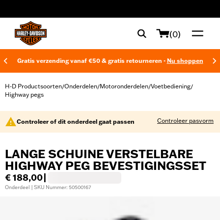
web accessibility
(0)
Gratis verzending vanaf €50 & gratis retourneren -
Nu shoppen
H-D Productsoorten
Onderdelen
Motoronderdelen
Voetbediening
/
/
/
/
Highway pegs
Controleer pasvorm
Controleer of dit onderdeel gaat passen
LANGE SCHUINE VERSTELBARE
HIGHWAY PEG BEVESTIGINGSSET
€ 188,00
|
Onderdeel | SKU Nummer: 50500167