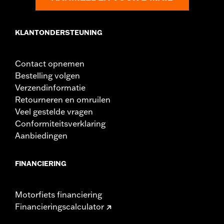
In de doos:
Bevestiging voor links en rechts
WAARSCHUWING:
Gebruik de highway voetsteunen niet als je
vaak moet stoppen, optrekken en
KLANTONDERSTEUNING
manoeuvreren. Rondvliegende onderdelen
kunnen resulteren in ernstig letsel of de
dood.
Contact opnemen
Bestelling volgen
Verzendinformatie
Retourneren en omruilen
Veel gestelde vragen
Conformiteitsverklaring
Aanbiedingen
FINANCIERING
Motorfiets financiering
Financieringscalculator