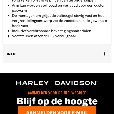
rond reiken om vrij te blijven van de onderkuipen
Arm kan worden verhoogd en verlaagd voor een custom
pasvorm
De montageklem grijpt de valbeugel stevig vast en het
vergrendelingsontwerp zet de voetsteun in de gewenste
hoek vast
Inclusief verchroomde bevestigingsmaterialen
Voetsteunen afzonderlijk verkrijgbaar
INFO
Past op 1.25 duimen valbeugels Past niet op '14-'23 Touring
modellen met Chopped Engine Guards (behalve '23 FLTRXSE
en FLHXSE). Past op '24-later Touring-modellen (behalve '24
FLTRK, FLHTK en FLI en '24-later FLTRXSTSE en '25-later
FLTRXRRSE).
Installatie-instructies
AANMELDEN VOOR DE NIEUWSBRIEF
Blijf op de hoogte
Verstelbaar:
Ja
Apart verkocht:
Voetsteunen
Per stuk verkocht:
Elk
AANMELDEN VOOR E-MAIL