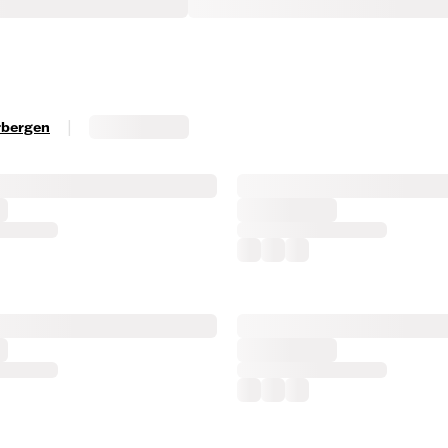
|
erbergen