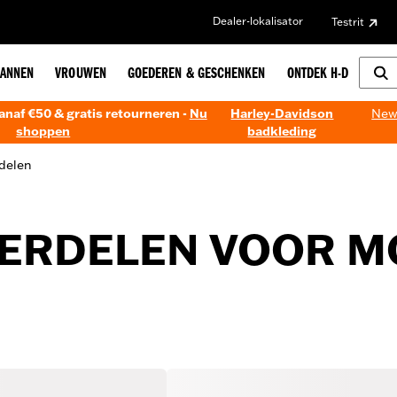
Dealer-lokalisator
Testrit
ANNEN
VROUWEN
GOEDEREN & GESCHENKEN
ONTDEK H-D
anaf €50 & gratis retourneren -
Nu
Harley-Davidson
New!
shoppen
badkleding
delen
ERDELEN VOOR 