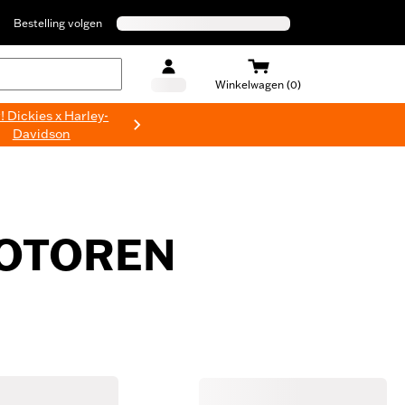
Bestelling volgen
Winkelwagen (0)
 Dickies x Harley-
Davidson
MOTOREN