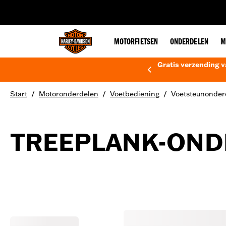
web accessibility
MOTORFIETSEN
ONDERDELEN
M
Gratis verzending v
/
/
/
Start
Motoronderdelen
Voetbediening
Voetsteunonder
TREEPLANK-OND