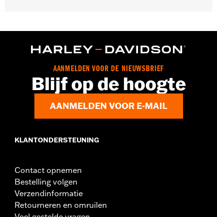
Past op '94-'03 XL modellen.
Per stuk verkocht:
Elk
In de doos:
4 chromen bolkop torx schroeven
AANMELDEN VOOR DE NIEUWSBRIEF
Blijf op de hoogte
AANMELDEN VOOR E-MAIL
KLANTONDERSTEUNING
Contact opnemen
Bestelling volgen
Verzendinformatie
Retourneren en omruilen
Veel gestelde vragen