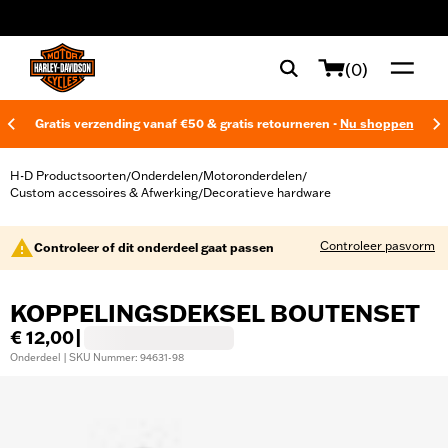
web accessibility
(0)
Gratis verzending vanaf €50 & gratis retourneren -
Nu shoppen
H-D Productsoorten
Onderdelen
Motoronderdelen
/
/
/
Custom accessoires & Afwerking
Decoratieve hardware
/
Controleer pasvorm
Controleer of dit onderdeel gaat passen
KOPPELINGSDEKSEL BOUTENSET
€ 12,00
|
Onderdeel | SKU Nummer: 94631-98