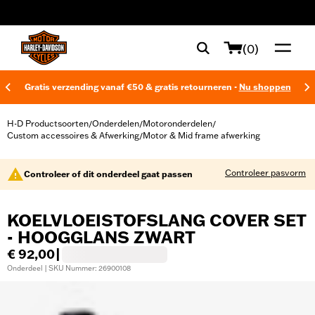
web accessibility
(0)
Gratis verzending vanaf €50 & gratis retourneren -
Nu shoppen
H-D Productsoorten
Onderdelen
Motoronderdelen
/
/
/
Custom accessoires & Afwerking
Motor & Mid frame afwerking
/
Controleer pasvorm
Controleer of dit onderdeel gaat passen
KOELVLOEISTOFSLANG COVER SET
- HOOGGLANS ZWART
€ 92,00
|
Onderdeel | SKU Nummer: 26900108