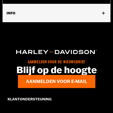
INFO
Past op '15-later XL modellen.
Installatie-instructies
Per stuk verkocht:
Elk
In de doos:
Alle benodigde bevestigingsmaterialen
GARANTIE:
,,,,,,,,,,,,,,,,,,,,,,,,,,,,,,,,,,,,,,,,,,,,,,,,,,,,,,,,,,,,,,,,,,,,
AANMELDEN VOOR DE NIEUWSBRIEF
Blijf op de hoogte
AANMELDEN VOOR E-MAIL
KLANTONDERSTEUNING