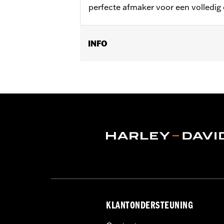
perfecte afmaker voor een volledig
INFO
Past op '04-'07 Dyna® (behalve '07 F
Per stuk verkocht:
Twee
Materiaal:
Big-bore cilinders, big-bor
end pakkingset en heavy-duty koppel
In de doos:
Asmoerdoppenset
KLANTONDERSTEUNING