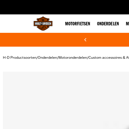
web accessibility
MOTORFIETSEN
ONDERDELEN
M
H-D Productsoorten
Onderdelen
Motoronderdelen
Custom accessoires & A
/
/
/