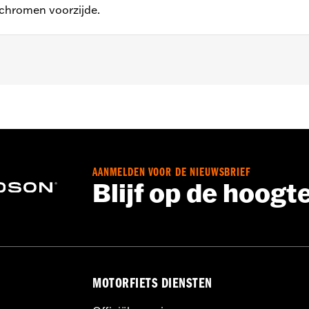
 chromen voorzijde.
XDSE en '04-'05 FXDWG) en '00-'07 Touring modellen.
e flat-top zuigers en ringen, SE-255 nokken, stage I luchtfil
ingsveer
AANMELDEN VOOR DE NIEUWSBRIEF
Blijf op de hoogt
MOTORFIETS DIENSTEN