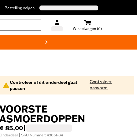
Bestelling volgen
Winkelwagen (0)
Harley
Controleer
Controleer of dit onderdeel gaat
pasvorm
passen
VOORSTE
ASMOERDOPPEN
€ 85,00
|
Onderdeel | SKU Nummer: 43061-04