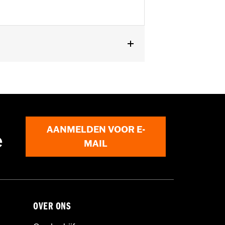
terset met eendelige achterplaat, top-
AANMELDEN VOOR E-
e
MAIL
OVER ONS