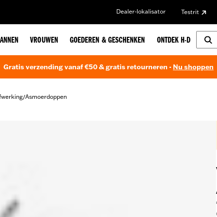
Dealer-lokalisator
Testrit
ANNEN
VROUWEN
GOEDEREN & GESCHENKEN
ONTDEK H-D
Gratis verzending vanaf €50 & gratis retourneren -
Nu shoppen
fwerking
Asmoerdoppen
/