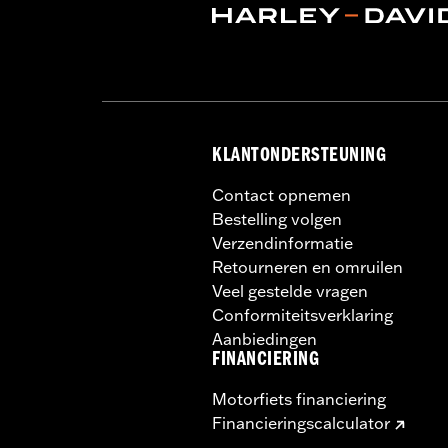
In de doos:
Compleet windscherm met 
Materiaalbreedte maateenheid:
In
Windschermhoogte boven koplamp
Windschermhoogte boven koplamp
Hoogte windscherm:
26.3
Hoogte windscherm maateenheid:
KLANTONDERSTEUNING
Contact opnemen
Bestelling volgen
Verzendinformatie
Retourneren en omruilen
Veel gestelde vragen
Conformiteitsverklaring
Aanbiedingen
FINANCIERING
Motorfiets financiering
Financieringscalculator