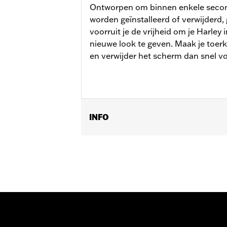
Ontworpen om binnen enkele seco
worden geïnstalleerd of verwijderd
voorruit je de vrijheid om je Harle
nieuwe look te geven. Maak je toe
en verwijder het scherm dan snel voo
INFO
Past op '00-'17 FLS, FLSS, FLST, FL
extra verlichtingsset P/N 68000051. K
23.1 duimen.
Installatie-instructies
Bevestigingsstijl:
Verwijderbaar
Per stuk verkocht:
Elk
Materiaal:
Hard-coated polycarbona
Wijdte:
23.1 Inches