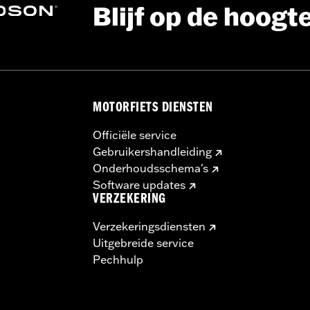
Blijf op de hoogt
alle bevestigingsmateriaal
ches
:
21.0
 maateenheid:
Inches
Inches
MOTORFIETS DIENSTEN
Officiële service
Gebruikershandleiding
Onderhoudsschema's
Software updates
VERZEKERING
Verzekeringsdiensten
Uitgebreide service
Pechhulp