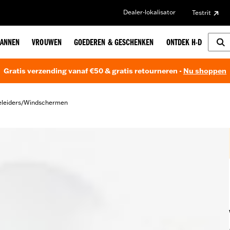
Dealer-lokalisator
Testrit
ANNEN
VROUWEN
GOEDEREN & GESCHENKEN
ONTDEK H-D
Gratis verzending vanaf €50 & gratis retourneren -
Nu shoppen
leiders
Windschermen
/