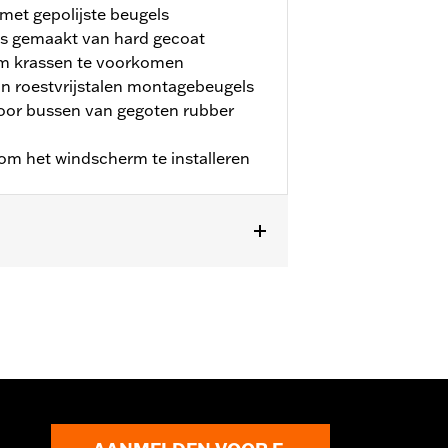
et gepolijste beugels
is gemaakt van hard gecoat
om krassen te voorkomen
an roestvrijstalen montagebeugels
oor bussen van gegoten rubber
s om het windscherm te installeren
a verlichting. Past niet met Custom
verall hoogte - 23.4 duimen breedte -