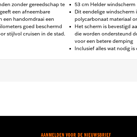
nden zonder gereedschap te
53 cm Helder windscherm m
, geeft een afneembare
Dit eendelige windscherm 
y in een handomdraai een
polycarbonaat materiaal 
rkilometers goed beschermd
Het scherm is bevestigd a
r stijlvol cruisen in de stad.
die worden ondersteund d
voor een betere demping
Inclusief alles wat nodig i
STC, FLSTF, FLSTFB en FLSTFBS modellen voorzien van extr
it bevat bevestigingsmaterialen. Afmetingen windscherm: O
at
AANMELDEN VOOR DE NIEUWSBRIEF