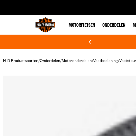
web accessibility
MOTORFIETSEN
ONDERDELEN
M
H-D Productsoorten
Onderdelen
Motoronderdelen
Voetbediening
Voetsteu
/
/
/
/