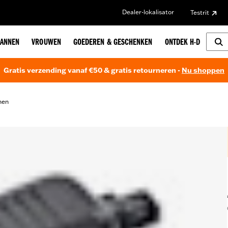
Dealer-lokalisator
Testrit
ANNEN
VROUWEN
GOEDEREN & GESCHENKEN
ONTDEK H-D
Gratis verzending vanaf €50 & gratis retourneren -
Nu shoppen
nen