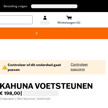
Bestelling volgen
Winkelwagen (0)
Harley
Controleer
Controleer of dit onderdeel gaat
pasvorm
passen
KAHUNA VOETSTEUNEN
€ 198,00
|
Onderdeel | SKU Nummer: 50501225