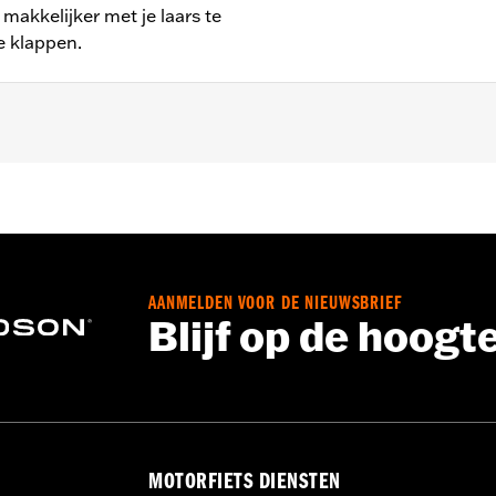
makkelijker met je laars te
te klappen.
halve FXDFSE, FXDS-CONV, FXDSE, FXDWG2, FXDWG3, FXDX,
nodigde installatiehardware
AANMELDEN VOOR DE NIEUWSBRIEF
Blijf op de hoogt
MOTORFIETS DIENSTEN