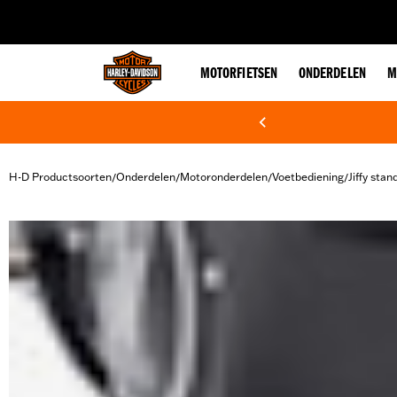
web accessibility
MOTORFIETSEN
ONDERDELEN
M
H-D Productsoorten
Onderdelen
Motoronderdelen
Voetbediening
Jiffy stan
/
/
/
/