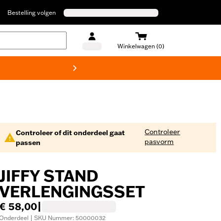
Bestelling volgen
Winkelwagen (0)
Harley
Controleer
Controleer of dit onderdeel gaat
pasvorm
passen
JIFFY STAND
VERLENGINGSSET
€ 58,00
|
Onderdeel | SKU Nummer: 50000032