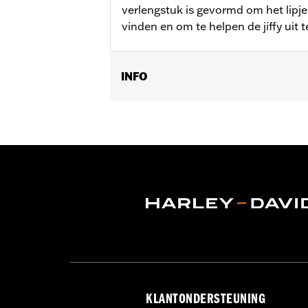
verlengstuk is gevormd om het lipje 
vinden en om te helpen de jiffy uit 
INFO
Past op '93-'17 Dyna® modellen (be
FXDL).
Installatie-instructies
Per stuk verkocht:
Elk
In de doos:
Jiffy-standaard en alle be
KLANTONDERSTEUNING