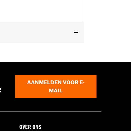
 FXDXT, '99-'00 FXR en '01-'04
AANMELDEN VOOR E-
e
MAIL
OVER ONS