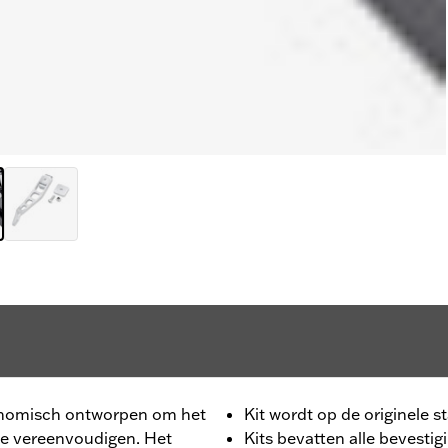
rgonomisch ontworpen om het
Kit wordt op de originele
 te vereenvoudigen. Het
Kits bevatten alle bevestig