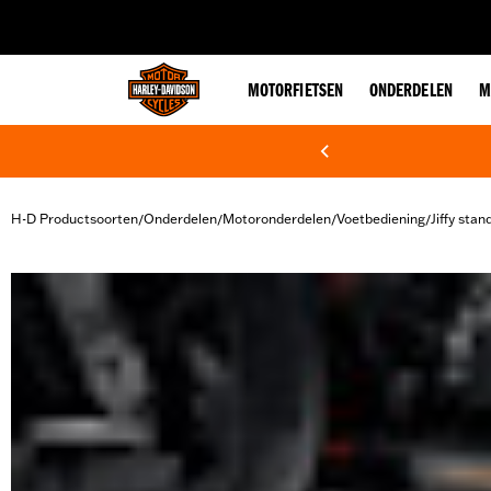
web accessibility
MOTORFIETSEN
ONDERDELEN
M
H-D Productsoorten
Onderdelen
Motoronderdelen
Voetbediening
Jiffy stan
/
/
/
/