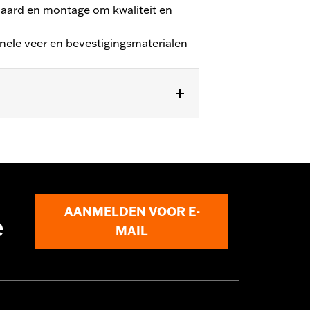
daard en montage om kwaliteit en
ginele veer en bevestigingsmaterialen
AANMELDEN VOOR E-
e
MAIL