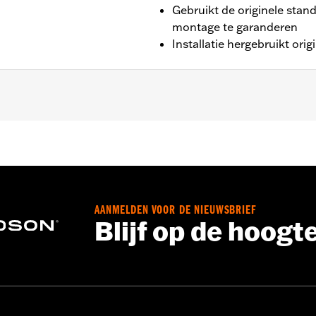
Gebruikt de originele stan
montage te garanderen
Installatie hergebruikt ori
(behalve FLHTCUL, FLHTKL, FLHT en '25-later FLTRXRRSE).
AANMELDEN VOOR DE NIEUWSBRIEF
Blijf op de hoogt