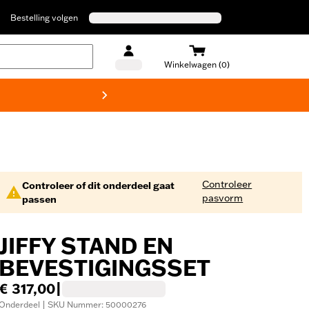
Bestelling volgen
Winkelwagen (0)
Harley
Controleer
Controleer of dit onderdeel gaat
pasvorm
passen
JIFFY STAND EN
BEVESTIGINGSSET
€ 317,00
|
Onderdeel | SKU Nummer: 50000276