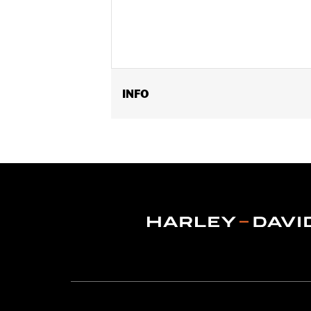
INFO
Past op '07-later Touring-modellen 
Installatie-instructies