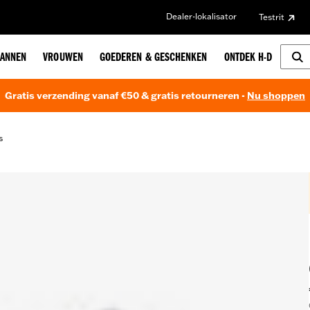
Dealer-lokalisator
Testrit
ANNEN
VROUWEN
GOEDEREN & GESCHENKEN
ONTDEK H-D
Gratis verzending vanaf €50 & gratis retourneren -
Nu shoppen
s