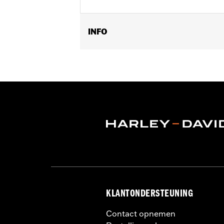
INFO
Past op '02-'17 VRSC™ modellen.
Per stuk verkocht:
Elk
In de doos:
1 bougie
KLANTONDERSTEUNING
Contact opnemen