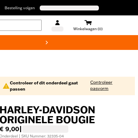
Bestelling volgen
Winkelwagen (0)
Harley
Controleer
Controleer of dit onderdeel gaat
pasvorm
passen
HARLEY-DAVIDSON
ORIGINELE BOUGIE
€ 9,00
|
Onderdeel | SKU Nummer: 32335-04