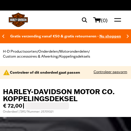
web accessibility
(0)
Gratis verzending vanaf €50 & gratis retourneren -
Nu shoppen
H-D Productsoorten
Onderdelen
Motoronderdelen
/
/
/
Custom accessoires & Afwerking
Koppelingsdeksels
/
Controleer pasvorm
Controleer of dit onderdeel gaat passen
HARLEY-DAVIDSON MOTOR CO.
KOPPELINGSDEKSEL
€ 72,00
|
Onderdeel | SKU Nummer: 25701021