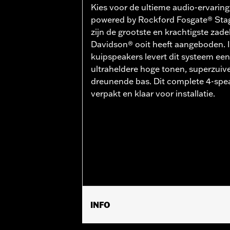
Kies voor de ultieme audio-ervarin
powered by Rockford Fosgate® Stage
zijn de grootste en krachtigste zade
Davidson® ooit heeft aangeboden. I
kuipspeakers levert dit systeem ee
ultraheldere hoge tonen, superzui
dreunende bas. Dit complete 4-spe
verpakt en klaar voor installatie.
INFO
Past op '24 FLHX-modellen. Vereist