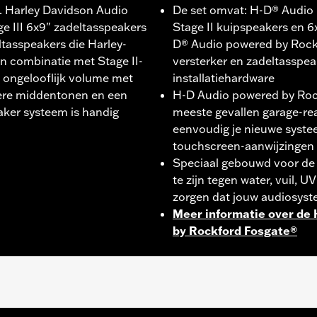
g. Harley Davidson Audio
De set omvat: H-D® Audio
 III 6x9" zadeltasspeakers
Stage II kuipspeakers en 6
ltasspeakers die Harley-
D® Audio powered by Rock
n combinatie met Stage II-
versterker en zadeltasspeak
n ongelooflijk volume met
installatiehardware
vere middentonen en een
H-D Audio powered by Rock
aker systeem is handig
meeste gevallen garage-read
eenvoudig je nieuwe syste
touchscreen-aanwijzingen
Speciaal gebouwd voor d
te zijn tegen water, vuil, U
zorgen dat jouw audiosyste
Meer informatie over de
by Rockford Fosgate®
 aparte aankoop van in kleur afgestemde zadeltasspeak