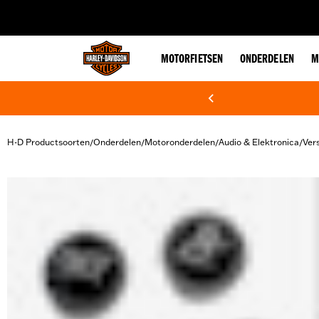
web accessibility
MOTORFIETSEN
ONDERDELEN
M
H-D Productsoorten
Onderdelen
Motoronderdelen
Audio & Elektronica
Ver
/
/
/
/