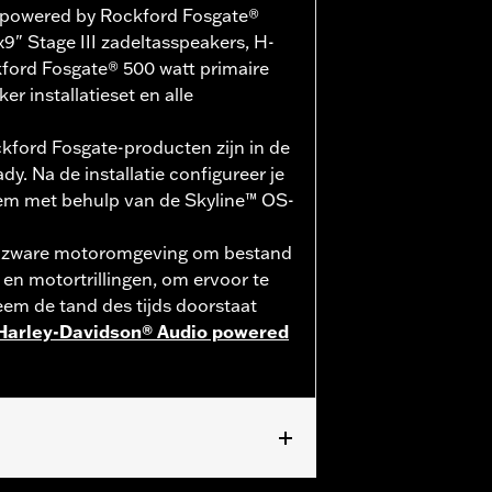
 powered by Rockford Fosgate®
x9" Stage III zadeltasspeakers, H-
ford Fosgate® 500 watt primaire
er installatieset en alle
ford Fosgate-producten zijn in de
y. Na de installatie configureer je
em met behulp van de Skyline™ OS-
e zware motoromgeving om bestand
V en motortrillingen, om ervoor te
em de tand des tijds doorstaat
 Harley-Davidson® Audio powered
erdeksels.