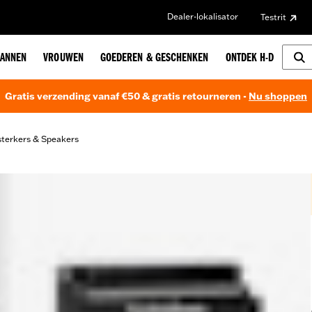
Dealer-lokalisator
Testrit
ANNEN
VROUWEN
GOEDEREN & GESCHENKEN
ONTDEK H-D
Gratis verzending vanaf €50 & gratis retourneren -
Nu shoppen
sterkers & Speakers