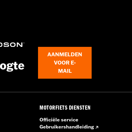
 - Ga naar
www.h-d.com/warranty
voor meer info
AANMELDEN
oogte
VOOR E-
MAIL
MOTORFIETS DIENSTEN
Officiële service
Gebruikershandleiding