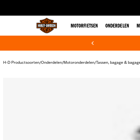
web accessibility
MOTORFIETSEN
ONDERDELEN
M
H-D Productsoorten
Onderdelen
Motoronderdelen
Tassen, bagage & bagag
/
/
/