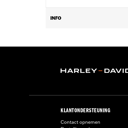
INFO
Past op '04-later XL modellen (behalv
Detachables zijplaten, Detachables S
51146-10A, 52300040A of Detachables
90201325, en 88312-07A.
Installatie-instructies
Per stuk verkocht:
Elk
In de doos:
Voor- en achterbevestigi
KLANTONDERSTEUNING
Contact opnemen