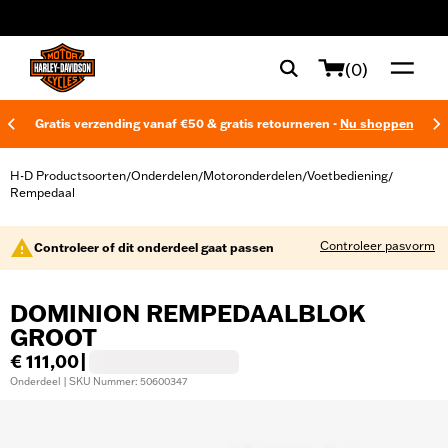
web accessibility
(0)
Gratis verzending vanaf €50 & gratis retourneren -
Nu shoppen
H-D Productsoorten
Onderdelen
Motoronderdelen
Voetbediening
/
/
/
/
Rempedaal
Controleer pasvorm
Controleer of dit onderdeel gaat passen
DOMINION REMPEDAALBLOK
GROOT
€ 111,00
|
Onderdeel | SKU Nummer: 50600347