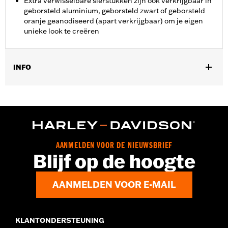
Extra verwisselbare sierstukken zijn ook verkrijgbaar in
geborsteld aluminium, geborsteld zwart of geborsteld
oranje geanodiseerd (apart verkrijgbaar) om je eigen
unieke look te creëren
INFO
Past op '12-'16 FLD, '86-'17 FL Softail en '80-later Touring
(behalve '25-later FLTRXRRSE) en Trike-modellen.
Installatie-instructies
Collectie:
Dominion
Apart verkocht:
Extra verwisselbare Dominion-sierstukken
AANMELDEN VOOR DE NIEUWSBRIEF
Per stuk verkocht:
Elk
Blijf op de hoogte
In de doos:
Rempedaalrubber, bronzen afwerkstuk en
installatie-instructies
AANMELDEN VOOR E-MAIL
KLANTONDERSTEUNING