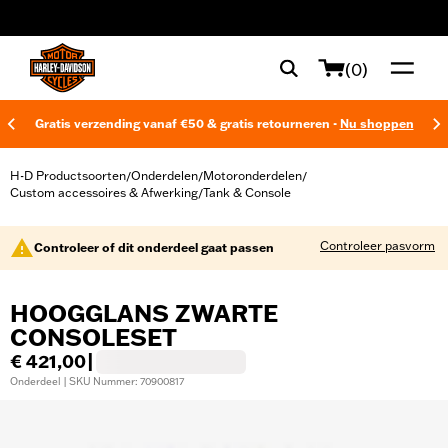
web accessibility
(0)
Gratis verzending vanaf €50 & gratis retourneren -
Nu shoppen
H-D Productsoorten
Onderdelen
Motoronderdelen
/
/
/
Custom accessoires & Afwerking
Tank & Console
/
Controleer pasvorm
Controleer of dit onderdeel gaat passen
HOOGGLANS ZWARTE
CONSOLESET
€ 421,00
|
Onderdeel | SKU Nummer: 70900817