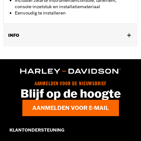
Inclusief zwarte instrumentenconsole, tankriem,
console-inzetstuk en installatiemateriaal
Eenvoudig te installeren
INFO
Past op '18-later FLFB, FLFBS en FLSB en '25-later FLSTFI
modellen.
Installatie-instructies
Per stuk verkocht:
Elk
In de doos:
Zwarte instrumentenconsole, tankriem, console-
AANMELDEN VOOR DE NIEUWSBRIEF
inzetstuk en installatiemateriaal
Blijf op de hoogte
AANMELDEN VOOR E-MAIL
KLANTONDERSTEUNING