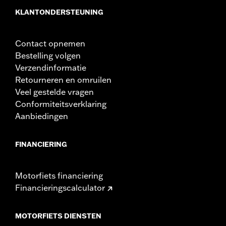
rijsnelheid). Ze zijn niet gemaakt of bedoeld
KLANTONDERSTEUNING
om bescherming te bieden voor lichamelijk
letsel bij een botsing met een ander voertuig
of een ander object. Gebruik de motorsteun
Contact opnemen
voetsteunen niet als je vaak moet stoppen,
optrekken en manoeuvreren. Dat kan
Bestelling volgen
resulteren in ernstig letsel of de dood.
Verzendinformatie
Retourneren en omruilen
Veel gestelde vragen
Conformiteitsverklaring
Aanbiedingen
FINANCIERING
Motorfiets financiering
Financieringscalculator
MOTORFIETS DIENSTEN