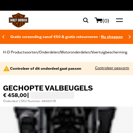
web accessibility
(0)
Gratis verzending vanaf €50 & gratis retourneren -
Nu shoppen
H-D Productsoorten
Onderdelen
Motoronderdelen
Voertuigbescherming
/
/
/
Controleer pasvorm
Controleer of dit onderdeel gaat passen
GECHOPTE VALBEUGELS
€ 458,00
|
Onderdeel | SKU Nummer: 49000117A