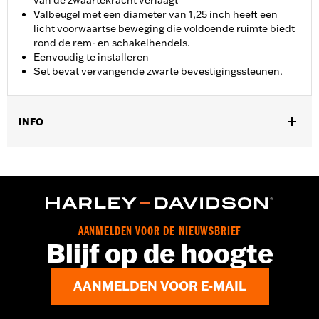
van de zwaartekracht verlaagt
Valbeugel met een diameter van 1,25 inch heeft een
licht voorwaartse beweging die voldoende ruimte biedt
rond de rem- en schakelhendels.
Eenvoudig te installeren
Set bevat vervangende zwarte bevestigingssteunen.
INFO
Past op '15-'23 Road Glide modellen (m.u.v. '23-later FLTRXSE en
modellen voorzien van kuipverlagers). Set bevat vervangende
zwarte bevestigingssteunen.
Installatie-instructies
Per stuk verkocht:
Elk
AANMELDEN VOOR DE NIEUWSBRIEF
In de doos:
Valbeugel, vereiste bevestigingsmaterialen,
Blijf op de hoogte
vervangende kuipmontagebeugels
WAARSCHUWING:
Motorbeschermingsbeugels kunnen in
beperkte mate bescherming bieden tegen
AANMELDEN VOOR E-MAIL
cosmetische schade aan de motor of letsel
van de rijder (vallen bij stilstand of zeer lage