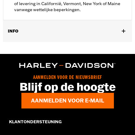
of levering in Californië, Vermont, New York of Maine
vanwege wettelijke beperkingen.
INFO
Geslacht:
Mannen
,
,
Functionele features:
Waterdicht
Luchtdoorlatend
Getapete
,
,
,
naden
Stormflappen
Verstelbare manchetten
Tweeweg rits
,
,
,
,
op voorzijde
Ritszakken
Binnenrits
Reflecterend
Met
capuchon
AANMELDEN VOOR DE NIEUWSBRIEF
Waterdicht:
Ja
Blijf op de hoogte
Shop To Be:
Dry
Material:
Nylon
AANMELDEN VOOR E-MAIL
KLANTONDERSTEUNING