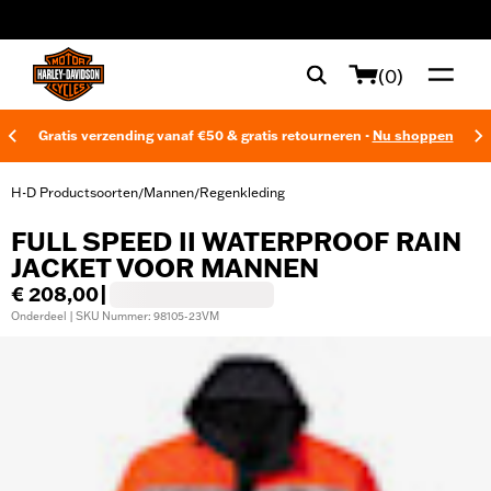
web accessibility
(0)
Gratis verzending vanaf €50 & gratis retourneren -
Nu shoppen
H-D Productsoorten
Mannen
Regenkleding
/
/
FULL SPEED II WATERPROOF RAIN
JACKET VOOR MANNEN
€ 208,00
|
Onderdeel | SKU Nummer: 98105-23VM