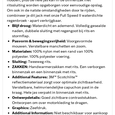
houden, plus de hele jas kan in de binnenzak met
ritssluiting worden opgeborgen voor eenvoudige opslag.
Om ook in de natste omstandigheden door te rijden,
combineer je dit jack met onze Full Speed II waterdichte
regenbroek - apart verkrijgbaar.
Blijf droog
:
Waterdicht en ademend. Volledig gesealde
naden, dubbele sluiting met regengoot bij rits en
stormflap.
Pasvorm & bewegingsvrijheid
:
Voorgevormde
mouwen. Verstelbare manchetten en zoom.
Materialen
:
100% nylon met een rand van 100%
polyester. 100% polyester voering.
Sluiting
:
Tweeweg rits.
ZAKKEN
:
Handwarmerzakken met rits. Een verborgen
binnenzak en een binnenzak met rits.
Additional Features
:
3M™ Scotchlite™
reflectiemateriaal zorgt voor optimale zichtbaarheid.
Verstelbare, helmvriendelijke capuchon past in de
kraag. Hele jas verpakt in binnenzak met rits.
Ontwerpdetails
:
Goed zichtbare contraststukken.
Ontworpen om over motorkleding te dragen.
Graphics
:
Zeefdruk.
Additional Information
:
Niet beschikbaar voor aankoop