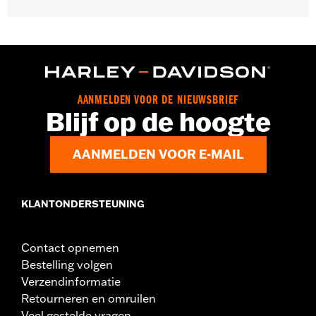
Past op ’18-later Softail-modellen met ABS remmen (behalve
FLDE, FLHC, FLHCS, ’24-later FLI, FLSL, FXLRS en FXLRST).
Positie op de motorfiets:
Voorkant
Per stuk verkocht:
Elk
In de doos:
Lagers, afstandsbussen en instructie-overzicht
AANMELDEN VOOR DE NIEUWSBRIEF
Blijf op de hoogte
AANMELDEN VOOR E-MAIL
KLANTONDERSTEUNING
Contact opnemen
Bestelling volgen
Verzendinformatie
Retourneren en omruilen
Veel gestelde vragen