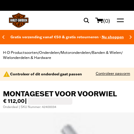
web accessibility
(0)
Gratis verzending vanaf €50 & gratis retourneren -
Nu shoppen
H-D Productsoorten
Onderdelen
Motoronderdelen
Banden & Wielen
/
/
/
/
Wielonderdelen & Hardware
Controleer pasvorm
Controleer of dit onderdeel gaat passen
MONTAGESET VOOR VOORWIEL
€ 112,00
|
Onderdeel | SKU Nummer: 42400034