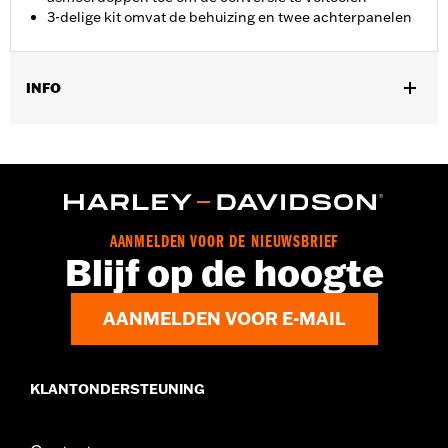
3-delige kit omvat de behuizing en twee achterpanelen
INFO
Past op '18-later FLFB, FLFBS en '25-later FLSTFI modellen.
Installatie-instructies
Per stuk verkocht:
Elk
In de doos:
Zijplaten voor koplamphuis, zelfklevende sierrand,
schroeven
AANMELDEN VOOR DE NIEUWSBRIEF
Blijf op de hoogte
AANMELDEN VOOR E-MAIL
KLANTONDERSTEUNING