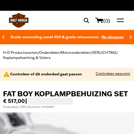
web accessibility
(0)
Gratis verzending vanaf €50 & gratis retourneren -
Nu shoppen
H-D Productsoorten
Onderdelen
Motoronderdelen
VERLICHTING
/
/
/
/
Koplampafwerking & Viziers
Controleer pasvorm
Controleer of dit onderdeel gaat passen
FAT BOY KOPLAMPBEHUIZING SET
€ 517,00
|
Onderdeel | SKU Nummer: 61300817