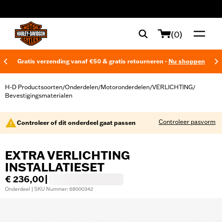
web accessibility
(0)
Gratis verzending vanaf €50 & gratis retourneren -
Nu shoppen
H-D Productsoorten
Onderdelen
Motoronderdelen
VERLICHTING
/
/
/
/
Bevestigingsmaterialen
Controleer pasvorm
Controleer of dit onderdeel gaat passen
EXTRA VERLICHTING
INSTALLATIESET
€ 236,00
|
Onderdeel | SKU Nummer: 68000342