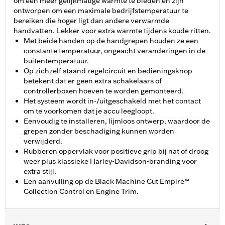
om een meer gelijkmatige warmte te bieden en zijn
ontworpen om een maximale bedrijfstemperatuur te
bereiken die hoger ligt dan andere verwarmde
handvatten. Lekker voor extra warmte tijdens koude ritten.
Met beide handen op de handgrepen houden ze een
constante temperatuur, ongeacht veranderingen in de
buitentemperatuur.
Op zichzelf staand regelcircuit en bedieningsknop
betekent dat er geen extra schakelaars of
controllerboxen hoeven te worden gemonteerd.
Het systeem wordt in-/uitgeschakeld met het contact
om te voorkomen dat je accu leegloopt.
Eenvoudig te installeren, lijmloos ontwerp, waardoor de
grepen zonder beschadiging kunnen worden
verwijderd.
Rubberen oppervlak voor positieve grip bij nat of droog
weer plus klassieke Harley-Davidson-branding voor
extra stijl.
Een aanvulling op de Black Machine Cut Empire™
Collection Control en Engine Trim.