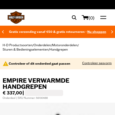
web accessibility
(0)
Gratis verzending vanaf €50 & gratis retourneren -
Nu shoppen
H-D Productsoorten
Onderdelen
Motoronderdelen
/
/
/
Sturen & Bedieningselementen
Handgrepen
/
Controleer pasvorm
Controleer of dit onderdeel gaat passen
EMPIRE VERWARMDE
HANDGREPEN
€ 337,00
|
Onderdeel | SKU Nummer: 56100488