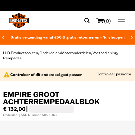
web accessibility
(0)
Gratis verzending vanaf €50 & gratis retourneren -
Nu shoppen
H-D Productsoorten
Onderdelen
Motoronderdelen
Voetbediening
/
/
/
/
Rempedaal
Controleer pasvorm
Controleer of dit onderdeel gaat passen
EMPIRE GROOT
ACHTERREMPEDAALBLOK
€ 132,00
|
Onderdeel | SKU Nummer: 50600463