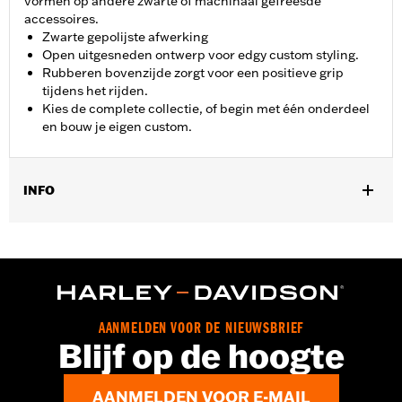
vormen op andere zwarte of machinaal gefreesde
accessoires.
Zwarte gepolijste afwerking
Open uitgesneden ontwerp voor edgy custom styling.
Rubberen bovenzijde zorgt voor een positieve grip
tijdens het rijden.
Kies de complete collectie, of begin met één onderdeel
en bouw je eigen custom.
INFO
Past op '12-'16 FLD, '86-'17 FL Softail en '80-later Touring
(behalve '25-later FLTRXRRSE) en Trike-modellen.
Installatie-instructies
Collectie:
Empire
Per stuk verkocht:
Elk
AANMELDEN VOOR DE NIEUWSBRIEF
In de doos:
Rempedaalrubber en installatie-instructies
Blijf op de hoogte
AANMELDEN VOOR E-MAIL