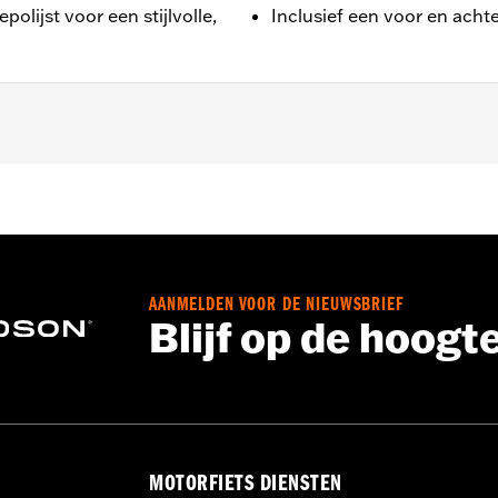
lijst voor een stijlvolle,
Inclusief een voor en ach
 Touring (behalve '25-later FLTRXRRSE) en '08-later Trike-mod
en
AANMELDEN VOOR DE NIEUWSBRIEF
Blijf op de hoogt
n chromen hardware
MOTORFIETS DIENSTEN