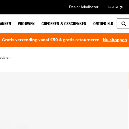
Dealer-lokalisator
Testrit
ANNEN
VROUWEN
GOEDEREN & GESCHENKEN
ONTDEK H-D
Gratis verzending vanaf €50 & gratis retourneren -
Nu shoppen
edalen