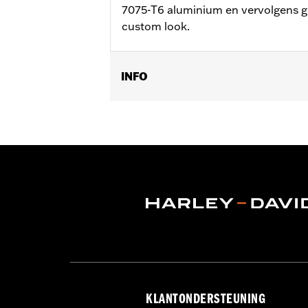
7075-T6 aluminium en vervolgens gepo
custom look.
INFO
Past op '86-'17 FL Softail®, '88-later
Installatie-instructies
Collectie:
Edge Cut
Apart verkocht:
Schakelpedaalpenn
Per stuk verkocht:
Elk
Materiaal:
6061-T6 Aluminum
In de doos:
Voor- en achterhendel e
KLANTONDERSTEUNING