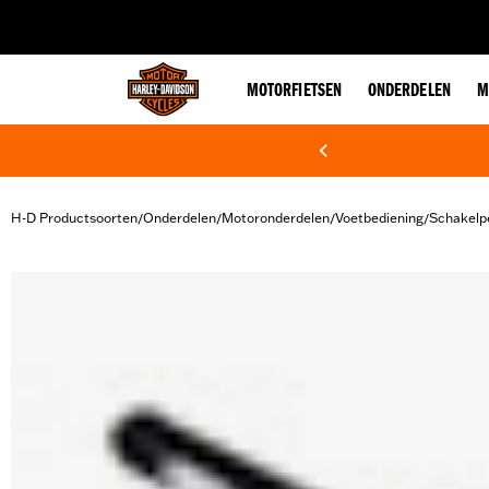
web accessibility
MOTORFIETSEN
ONDERDELEN
M
H-D Productsoorten
Onderdelen
Motoronderdelen
Voetbediening
Schakelp
/
/
/
/