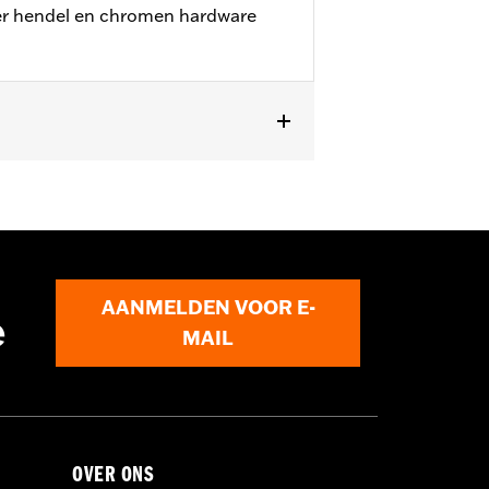
ter hendel en chromen hardware
ellen.
AANMELDEN VOOR E-
e
MAIL
OVER ONS