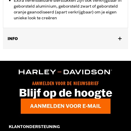
Extra verwisselbare sierstukken zijn ook verkrijgbaar in
geborsteld aluminium, geborsteld zwart of geborsteld
oranje geanodiseerd (apart verkrijgbaar) om je eigen
unieke look te creëren
INFO
Past op '12-'16 FLD, '86-'17 FL Softail en '80-later Touring
(behalve '25-later FLTRXRRSE) en Trike-modellen.
Installatie-instructies
Collectie:
Dominion
Apart verkocht:
Extra verwisselbare Dominion-sierstukken
AANMELDEN VOOR DE NIEUWSBRIEF
Per stuk verkocht:
Elk
Blijf op de hoogte
In de doos:
Rempedaalrubber, bronzen afwerkstuk en
installatie-instructies
AANMELDEN VOOR E-MAIL
KLANTONDERSTEUNING