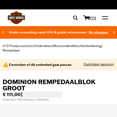
web accessibility
(0)
Gratis verzending vanaf €50 & gratis retourneren -
Nu shoppen
H-D Productsoorten
Onderdelen
Motoronderdelen
Voetbediening
/
/
/
/
Rempedaal
Controleer pasvorm
Controleer of dit onderdeel gaat passen
DOMINION REMPEDAALBLOK
GROOT
€ 111,00
|
Onderdeel | SKU Nummer: 50600347