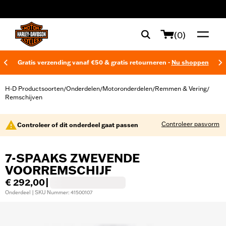
web accessibility
(0)
Gratis verzending vanaf €50 & gratis retourneren -
Nu shoppen
H-D Productsoorten
Onderdelen
Motoronderdelen
Remmen & Vering
/
/
/
/
Remschijven
Controleer pasvorm
Controleer of dit onderdeel gaat passen
7-SPAAKS ZWEVENDE
VOORREMSCHIJF
€ 292,00
|
Onderdeel | SKU Nummer: 41500107