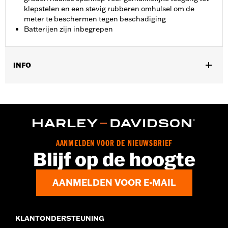
klepstelen en een stevig rubberen omhulsel om de
meter te beschermen tegen beschadiging
Batterijen zijn inbegrepen
INFO
Universal
Installatie-instructies
Per stuk verkocht:
Elk
In de doos:
Alleen meter
AANMELDEN VOOR DE NIEUWSBRIEF
Blijf op de hoogte
AANMELDEN VOOR E-MAIL
KLANTONDERSTEUNING