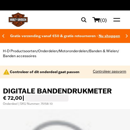
web accessibility
(0)
Gratis verzending vanaf €50 & gratis retourneren -
Nu shoppen
H-D Productsoorten
Onderdelen
Motoronderdelen
Banden & Wielen
/
/
/
/
Banden accessoires
Controleer pasvorm
Controleer of dit onderdeel gaat passen
DIGITALE BANDENDRUKMETER
€ 72,00
|
Onderdeel | SKU Nummer: 75158-10