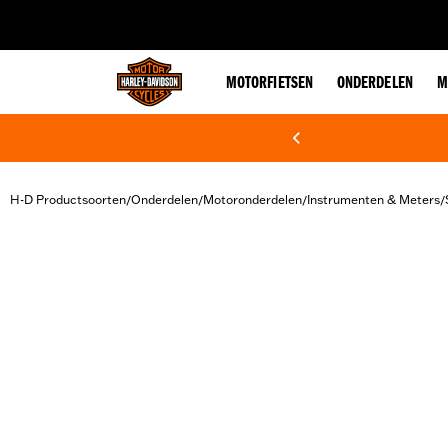
web accessibility
MOTORFIETSEN
ONDERDELEN
M
H-D Productsoorten
Onderdelen
Motoronderdelen
Instrumenten & Meters
/
/
/
/