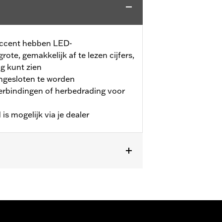
ccent hebben LED-
rote, gemakkelijk af te lezen cijfers,
ag kunt zien
angesloten te worden
erbindingen of herbedrading voor
is mogelijk via je dealer
aard op sommige CVO™ modellen.