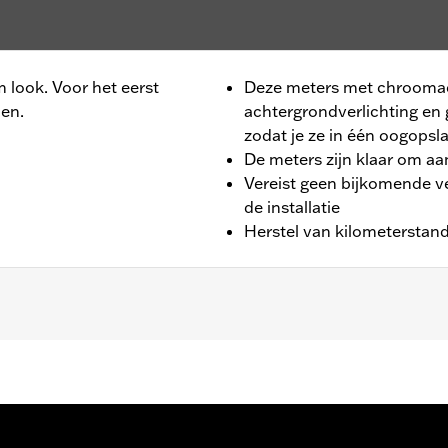
m look. Voor het eerst
Deze meters met chrooma
en.
achtergrondverlichting en g
zodat je ze in één oogopsl
De meters zijn klaar om a
Vereist geen bijkomende v
de installatie
Herstel van kilometerstand 
ad Glide®, Street Glide® en Ultra Limited™ modellen. Stand