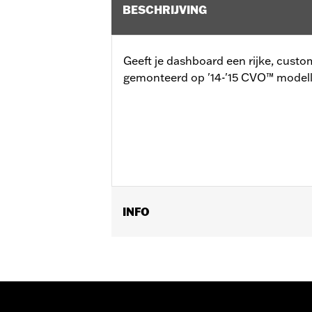
BESCHRIJVING
Geeft je dashboard een rijke, custo
gemonteerd op '14-'15 CVO™ modell
INFO
Past op '14-later Electra Glide®, Ro
Type verlichting:
VOOWAARTSE
Per stuk verkocht:
Elk
In de doos:
Klokkenset