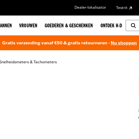
Dealer-lokalisator
Testrit
ANNEN
VROUWEN
GOEDEREN & GESCHENKEN
ONTDEK H-D
Gratis verzending vanaf €50 & gratis retourneren -
Nu shoppen
Snelheidsmeters & Tachometers