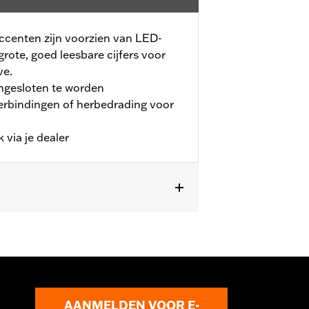
centen zijn voorzien van LED-
rote, goed leesbare cijfers voor
ve.
angesloten te worden
erbindingen of herbedrading voor
 via je dealer
aard op sommige CVO™ modellen.
AANMELDEN VOOR E-