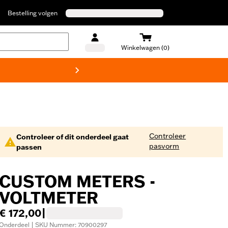
Bestelling volgen
Winkelwagen (0)
Harley
Controleer
Controleer of dit onderdeel gaat
pasvorm
passen
CUSTOM METERS -
VOLTMETER
€ 172,00
|
Onderdeel | SKU Nummer: 70900297