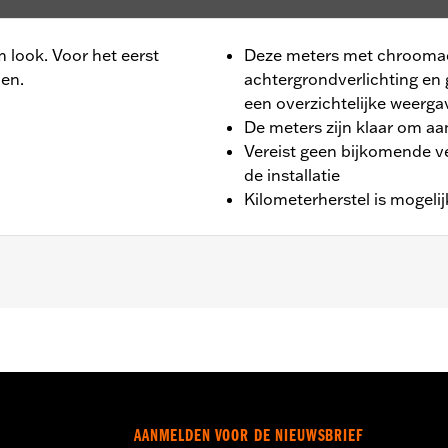
m look. Voor het eerst
Deze meters met chroomac
en.
achtergrondverlichting en g
een overzichtelijke weerga
De meters zijn klaar om a
Vereist geen bijkomende v
de installatie
Kilometerherstel is mogelijk
ad Glide®, Street Glide® en Ultra Limited™ modellen. Stand
AANMELDEN VOOR DE NIEUWSBRIEF