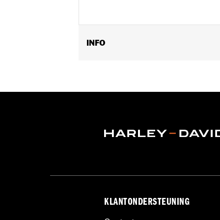
INFO
Past op '15-later XL modellen.
Installatie-instructies
Per stuk verkocht:
Elk
In de doos:
Alle benodigde bevestigi
GARANTIE:
,,,,,,,,,,,,,,,,,,,,,,,,,,,,,,,,,,,,,,,,,,,,,,,,,
KLANTONDERSTEUNING