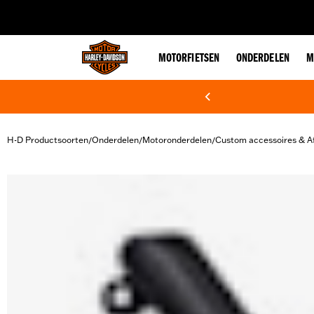
web accessibility
MOTORFIETSEN
ONDERDELEN
M
H-D Productsoorten
Onderdelen
Motoronderdelen
Custom accessoires & A
/
/
/