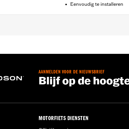
Eenvoudig te installeren
ngsmaterialen
,,,,,,,,,,,,,,,,,,,
AANMELDEN VOOR DE NIEUWSBRIEF
Blijf op de hoogt
MOTORFIETS DIENSTEN