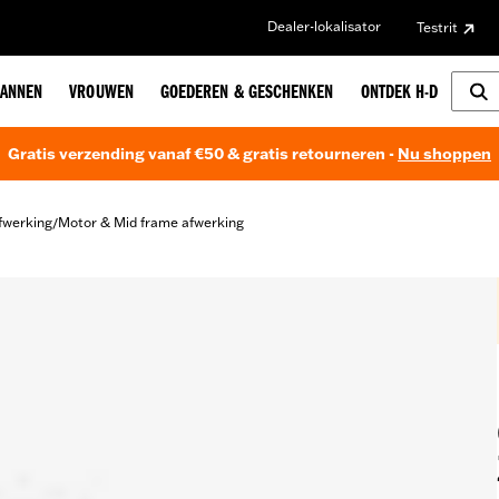
Dealer-lokalisator
Testrit
ANNEN
VROUWEN
GOEDEREN & GESCHENKEN
ONTDEK H-D
Gratis verzending vanaf €50 & gratis retourneren -
Nu shoppen
fwerking
Motor & Mid frame afwerking
/