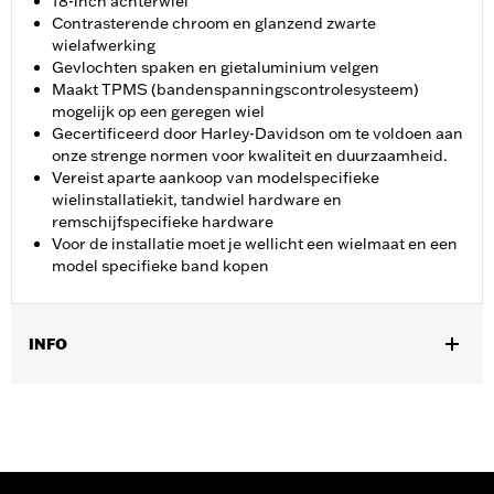
18-inch achterwiel
Contrasterende chroom en glanzend zwarte
wielafwerking
Gevlochten spaken en gietaluminium velgen
Maakt TPMS (bandenspanningscontrolesysteem)
mogelijk op een geregen wiel
Gecertificeerd door Harley-Davidson om te voldoen aan
onze strenge normen voor kwaliteit en duurzaamheid.
Vereist aparte aankoop van modelspecifieke
wielinstallatiekit, tandwiel hardware en
remschijfspecifieke hardware
Voor de installatie moet je wellicht een wielmaat en een
model specifieke band kopen
INFO
Past op '18-later FLTRXSE, '18-'20 FLTRXSE-modellen vereisen
een aparte aanschaf van TPMS-sensor P/N-42300145, behalve
voor Japanse modellen P/N-42300146. Voor alle jaren is een
afzonderlijke aanschaf van de TPMS-sensor vereist.
Installatie-instructies