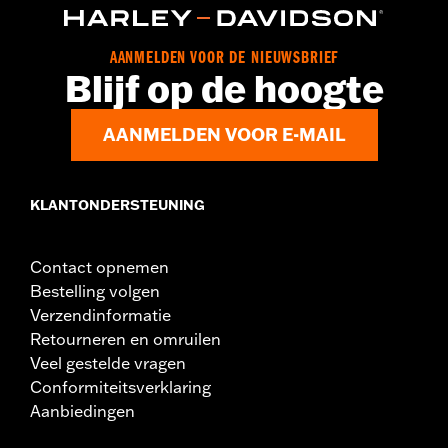
Positie op de motorfiets:
Achter
Apart verkocht:
Wiel-montageset, tandwiel en schijfrem
AANMELDEN VOOR DE NIEUWSBRIEF
montagemateriaal
Blijf op de hoogte
Per stuk verkocht:
Elk
Materiaal:
Gegoten aluminium
AANMELDEN VOOR E-MAIL
In de doos:
Wiel en installatiehandleiding
Wielmaat:
18
KLANTONDERSTEUNING
Contact opnemen
Bestelling volgen
Verzendinformatie
Retourneren en omruilen
Veel gestelde vragen
Conformiteitsverklaring
Aanbiedingen