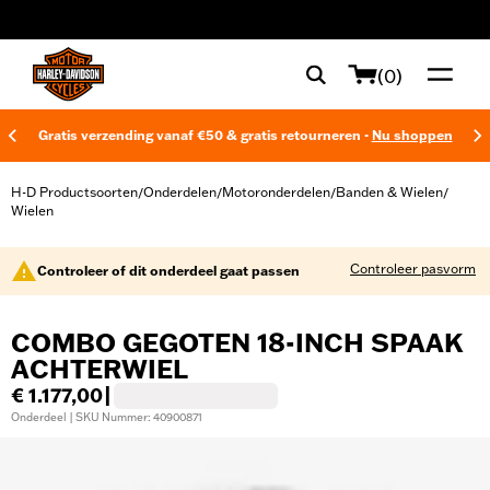
web accessibility
(0)
Gratis verzending vanaf €50 & gratis retourneren -
Nu shoppen
H-D Productsoorten
Onderdelen
Motoronderdelen
Banden & Wielen
/
/
/
/
Wielen
Controleer pasvorm
Controleer of dit onderdeel gaat passen
COMBO GEGOTEN 18-INCH SPAAK
ACHTERWIEL
€ 1.177,00
|
Onderdeel | SKU Nummer: 40900871