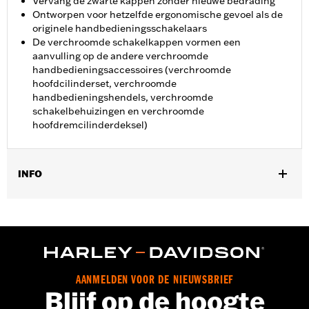
Vervang de zwarte kappen zonder nieuwe bedrading
Ontworpen voor hetzelfde ergonomische gevoel als de
originele handbedieningsschakelaars
De verchroomde schakelkappen vormen een
aanvulling op de andere verchroomde
handbedieningsaccessoires (verchroomde
hoofdcilinderset, verchroomde
handbedieningshendels, verchroomde
schakelbehuizingen en verchroomde
hoofdremcilinderdeksel)
INFO
Past op '96-'13 FLHTCU, FLHTK, FLTR en FLTRU en '09-'13
FLHTCUTG modellen.
Installatie-instructies
Zijde motorfiets:
LInks en rechts
Per stuk verkocht:
Elk
AANMELDEN VOOR DE NIEUWSBRIEF
In de doos:
Chromen schakelaarcovers met verwijdertool
Blijf op de hoogte