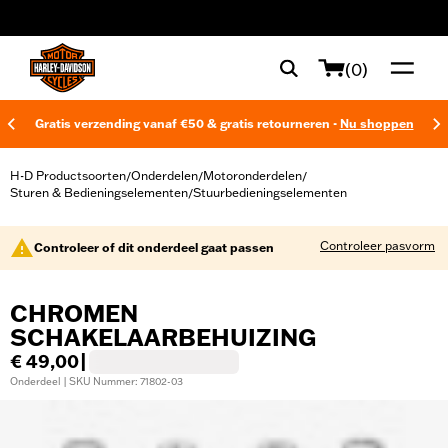
web accessibility
(0)
Gratis verzending vanaf €50 & gratis retourneren -
Nu shoppen
H-D Productsoorten
Onderdelen
Motoronderdelen
/
/
/
Sturen & Bedieningselementen
Stuurbedieningselementen
/
Controleer pasvorm
Controleer of dit onderdeel gaat passen
CHROMEN
SCHAKELAARBEHUIZING
€ 49,00
|
Onderdeel | SKU Nummer: 71802-03