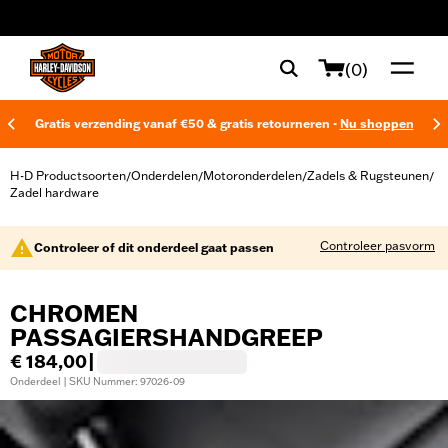
web accessibility
(0)
Gratis verzending vanaf €50 & gratis retourneren -
Nu shoppen
H-D Productsoorten
Onderdelen
Motoronderdelen
Zadels & Rugsteunen
/
/
/
/
Zadel hardware
Controleer pasvorm
Controleer of dit onderdeel gaat passen
CHROMEN
PASSAGIERSHANDGREEP
€ 184,00
|
Onderdeel | SKU Nummer: 97026-09