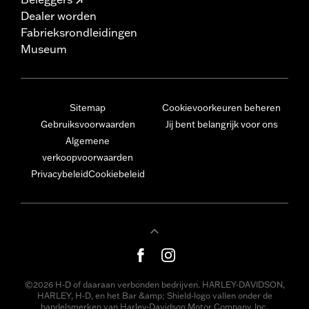
Dealer worden
Fabrieksrondleidingen
Museum
Sitemap
Cookievoorkeuren beheren
Gebruiksvoorwaarden
Jij bent belangrijk voor ons
Algemene
verkoopvoorwaarden
Privacybeleid
Cookiebeleid
©2026 H-D of daaraan verbonden bedrijven. HARLEY-DAVIDSON,
HARLEY, H-D, en het Bar &amp; Shield-logo vallen onder de
handelsmerken van Harley-Davidson Motor Company, Inc.