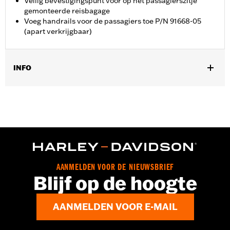
Veilig bevestigingspunt voor op het passagierszitje
gemonteerde reisbagage
Voeg handrails voor de passagiers toe P/N 91668-05
(apart verkrijgbaar)
INFO
Past op ’09-’13 Touring modellen. Past niet op Trike of modellen
voorzien van Harley® Hammock of Tallboy® zadel.
Installatie-instructies
Per stuk verkocht:
Elk
In de doos:
Inclusief samenstelling van handgrepen en
beschermende tape
AANMELDEN VOOR DE NIEUWSBRIEF
Blijf op de hoogte
AANMELDEN VOOR E-MAIL