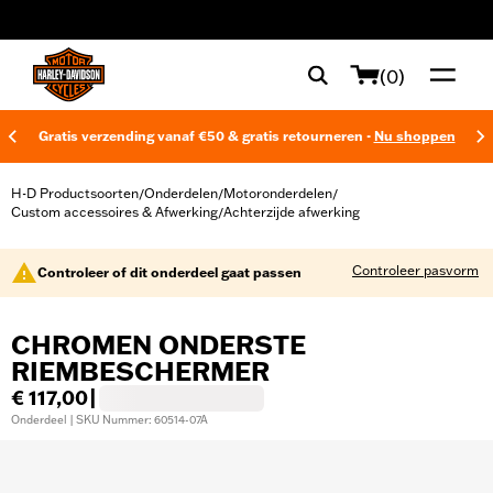
web accessibility
(0)
Gratis verzending vanaf €50 & gratis retourneren -
Nu shoppen
H-D Productsoorten
Onderdelen
Motoronderdelen
/
/
/
Custom accessoires & Afwerking
Achterzijde afwerking
/
Controleer pasvorm
Controleer of dit onderdeel gaat passen
CHROMEN ONDERSTE
RIEMBESCHERMER
€ 117,00
|
Onderdeel | SKU Nummer: 60514-07A