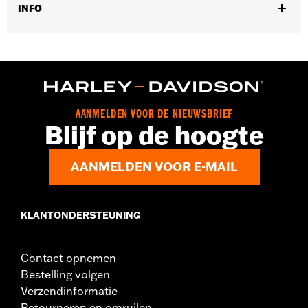
INFO
Past op '07-'17 Dyna® modellen.
Installatie-instructies
Per stuk verkocht:
Elk
In de doos:
Beltbeschermer en alle benodigde
bevestigingsmaterialen
AANMELDEN VOOR DE NIEUWSBRIEF
Blijf op de hoogte
AANMELDEN VOOR E-MAIL
KLANTONDERSTEUNING
Contact opnemen
Bestelling volgen
Verzendinformatie
Retourneren en omruilen