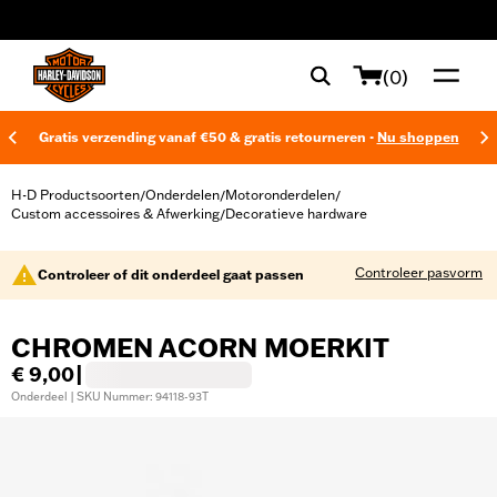
web accessibility
(0)
Gratis verzending vanaf €50 & gratis retourneren -
Nu shoppen
H-D Productsoorten
Onderdelen
Motoronderdelen
/
/
/
Custom accessoires & Afwerking
Decoratieve hardware
/
Controleer pasvorm
Controleer of dit onderdeel gaat passen
CHROMEN ACORN MOERKIT
€ 9,00
|
Onderdeel | SKU Nummer: 94118-93T