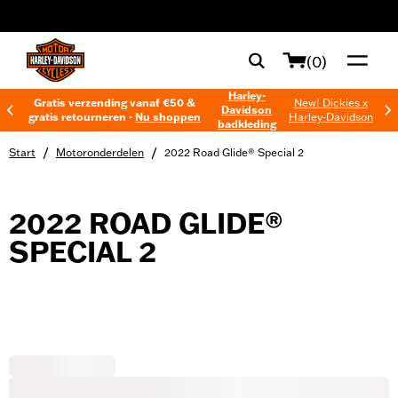
web accessibility
(0)
Harley-
Gratis verzending vanaf €50 &
New! Dickies x
Davidson
gratis retourneren -
Nu shoppen
Harley-Davidson
badkleding
/
/
Start
Motoronderdelen
2022 Road Glide® Special 2
2022 ROAD GLIDE®
SPECIAL 2